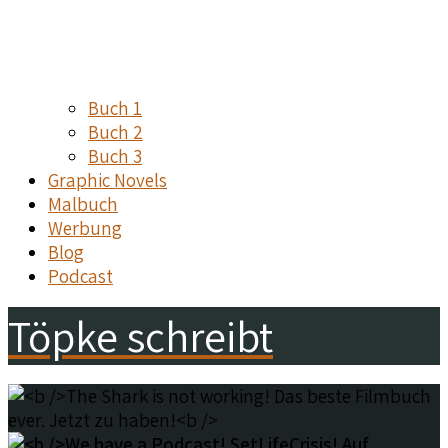
Buch 1
Buch 2
Buch 3
Graphic Novels
Malbuch
Werbung
Blog
Podcast
Töpke schreibt