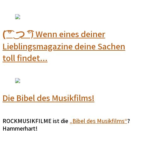
(͡ ͡° ͜ つ ͡͡°) Wenn eines deiner
Lieblingsmagazine deine Sachen
toll findet...
Die Bibel des Musikfilms!
ROCKMUSIKFILME ist die
„Bibel des Musikfilms“
?
Hammerhart!