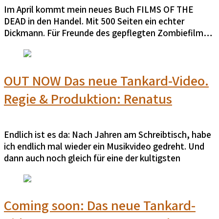
Im April kommt mein neues Buch FILMS OF THE
DEAD in den Handel. Mit 500 Seiten ein echter
Dickmann. Für Freunde des gepflegten Zombiefilms
ein echtes must have. Für alle anderen auch, denn es
geht um alle Arten von Zombiefilm, wobei Splatter
nur eine der vielen Facetten dieses Genres ist.
OUT NOW Das neue Tankard-Video.
Regie & Produktion: Renatus
Endlich ist es da: Nach Jahren am Schreibtisch, habe
ich endlich mal wieder ein Musikvideo gedreht. Und
dann auch noch gleich für eine der kultigsten
Metalbands des Planeten. Tankard!
Gedreht zum Großteil im Rüsselsheimer Opel Werk-
Coming soon: Das neue Tankard-
Bunker, hatten wir genau einen Tag, um das doch
recht ehrgeizige Projekt zu stemmen. Schließlich